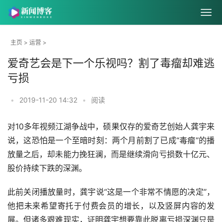
主页
>
运营
>
爱奇艺会是下一个乐视吗？割了毒瘤却难逃
亏损
•
2019-11-20 14:32
•
阅读
对10多年视频江湖争战中，硕果仅存的爱奇艺创始人龚宇来
说，这恐怕是一个至暗时刻：两个月前割了已成“毒瘤”的播
放量之后，却未能力挽狂澜，而是继续滑向亏损数十亿元、
股价持续下跌的深渊。
此前关闭播放量时，龚宇说“这是一个非常不情愿的决定”，
他把未来希望寄托于付费会员的增长，以及竖屏内容的发
展。但诸多艰难现实，证明龚宇想要靠此脱离亏损深渊只是