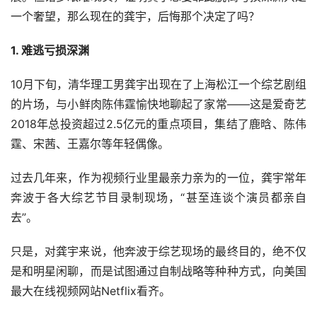
一个奢望，那么现在的龚宇，后悔那个决定了吗？
1. 难逃亏损深渊
10月下旬，清华理工男龚宇出现在了上海松江一个综艺剧组
的片场，与小鲜肉陈伟霆愉快地聊起了家常——这是爱奇艺
2018年总投资超过2.5亿元的重点项目，集结了鹿晗、陈伟
霆、宋茜、王嘉尔等年轻偶像。
过去几年来，作为视频行业里最亲力亲为的一位，龚宇常年
奔波于各大综艺节目录制现场，“甚至连谈个演员都亲自
去”。
只是，对龚宇来说，他奔波于综艺现场的最终目的，绝不仅
是和明星闲聊，而是试图通过自制战略等种种方式，向美国
最大在线视频网站Netflix看齐。