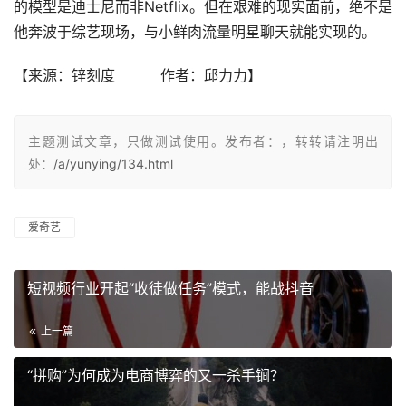
的模型是迪士尼而非Netflix。但在艰难的现实面前，绝不是
他奔波于综艺现场，与小鲜肉流量明星聊天就能实现的。
【来源：
锌刻度          作者：
邱力力
】
主题测试文章，只做测试使用。发布者：，转转请注明出
处：
/a/yunying/134.html
爱奇艺
短视频行业开起“收徒做任务”模式，能战抖音
上一篇
“拼购”为何成为电商博弈的又一杀手锏？