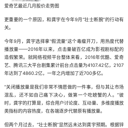
爱奇艺最近几月股价走势图
更重要的一个原因，和龚宇在今年9月“壮士断腕”的行动有
关。
今年9月，龚宇选择拿“假流量”这个毒瘤开刀，用热度代替
播放量——2016年以来，点击量破百亿成为影视剧标配的
造假繁荣。就网络视频平台整体来看，2016年优酷、爱奇
艺、腾讯三大平台剧集累计前台点击量为4107.42亿，2107
年达到了4860.2亿，一年之内增加了近700多亿。
“关闭播放量是我们非常不情愿做的一件事，但与其让市场
混乱，还不如自己痛下决心，做第一个吃螃蟹的人。”彼
时，龚宇的打算是，综合用户讨论度、互动量、多维度播放
类指标的内容热度，在各端逐步代替原有播放量。
但两个月过去，“壮士断腕”显然远未达到龚宇预期。根据锌